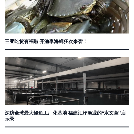
三亚吃货有福啦 开渔季海鲜狂欢来袭！
深访全球最大鳗鱼工厂化基地 福建汇泽渔业的“水文章”启
示录