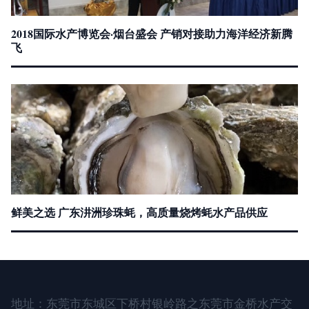
2018国际水产博览会·烟台盛会 产销对接助力海洋经济新腾
飞
鲜美之选 广东汫洲珍珠蚝，高质量烧烤蚝水产品供应
地址：东莞市东城区下桥村银岭路之东莞市金桥水产交