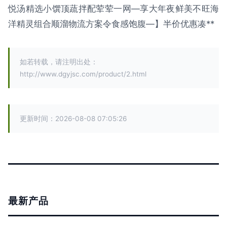
悦汤精选小馔顶蔬拌配荤荤一网—享大年夜鲜美不旺海
洋精灵组合顺溜物流方案令食感饱腹—】半价优惠凑**
如若转载，请注明出处：
http://www.dgyjsc.com/product/2.html
更新时间：2026-08-08 07:05:26
最新产品