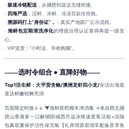
·
极速冷链配送
，从捕捞到送达无缝衔接。
·
四海严选
，活鲜、冰鲜、冷冻百款任你挑。
·
溯源码打上“身份证”，
：真实产地跟厂公示流程。
·
海鲜包定期清洗净化
的增值治理认证靠得再提一级安
心。
· VIP送货：“小时达、丰收购频”。
——选时令组合 ● 直降好物——
Top1活生鲜：大平货含鲍/澳洲龙虾四小龙/
全活出海底
直达鲜嫩钳舞壳润
页面限定时效↓↓ ▼海鲜搭档顺丰净消毒 →来自西北捕
捞山香黄多一口解锁阳城西月远冰锋速度客活箱×冻隔
包裹双重保护活性保充氧【礼席用原双强车配备质享鱼