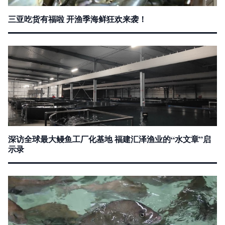
三亚吃货有福啦 开渔季海鲜狂欢来袭！
深访全球最大鳗鱼工厂化基地 福建汇泽渔业的“水文章”启
示录