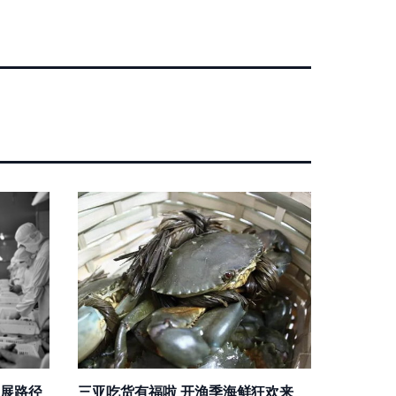
展路径
三亚吃货有福啦 开渔季海鲜狂欢来