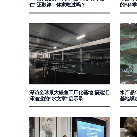
仁”还欺诈，你家吃过吗？
的“科
深访全球最大鳗鱼工厂化基地 福建汇
水产品年
泽渔业的“水文章”启示录
基地崛