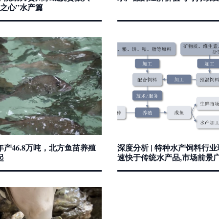
学之心”水产篇
产46.8万吨，北方鱼苗养殖
深度分析 | 特种水产饲料行业
起
速快于传统水产品,市场前景