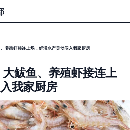
部
鱼、养殖虾接连上场，鲜活水产灵动闯入我家厨房
、大鲅鱼、养殖虾接连上
闯入我家厨房