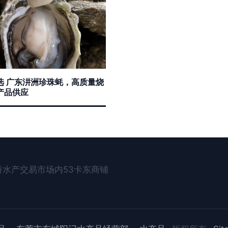
选 广东汫洲珍珠蚝，高质量烧
产品供应
水产交易市场内53卡东商铺