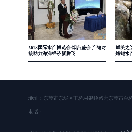
2018国际水产博览会·烟台盛会 产销对
鲜美之
接助力海洋经济新腾飞
烤蚝水
地址：东莞市东城区下桥村银岭路之东莞市金桥
电话：-